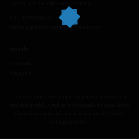
Cristian Agache – Bucuresti/Romania
Tel.
+40768856319
cristianagachephotographer@yahoo.com
Socials
Facebook
Instagram
“Filosofia mea este simpla: sa pastrez lucrurile cat
mai real posibil. Cred ca in fotografie nu exita limite
din aceasta cauza imi place sa trec peste limitele
inimaginabilului”